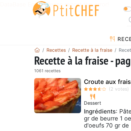
DataBase Error! Please report the error!
REC
Recettes
Recette à la fraise
Recet
Recette à la fraise - pa
1061 recettes
Croute aux frai
Dessert
Ingrédients
: Pât
gr de beurre 1 o
d'oeufs 70 gr de 