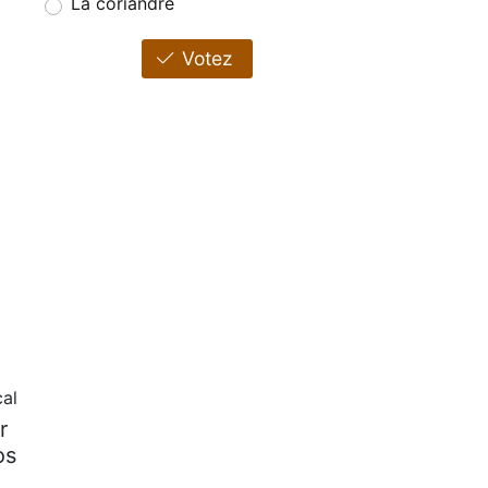
La coriandre
Votez
al
r
os