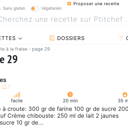
Proposer une recette
Sans gluten
Végétarien
ETTES
DOSSIERS
te à la fraise - page 29
ge 29
ses
facile
20 min
35 m
e à croute: 300 gr de farine 100 gr de sucre 20
euf Crème chibouste: 250 ml de lait 2 jaunes
sucre 10 gr de...