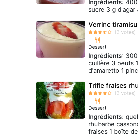
Ingrédients
: 400
sucre 3 g d'agar
Verrine tiramisu
Dessert
Ingrédients
: 300
cuillère 3 oeufs 
d'amaretto 1 pin
Trifle fraises r
Dessert
Ingrédients
: que
rhubarbe cassona
fraises 1 boîte d