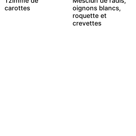
Tzimme de
Mesclun de radis,
carottes
oignons blancs,
roquette et
crevettes