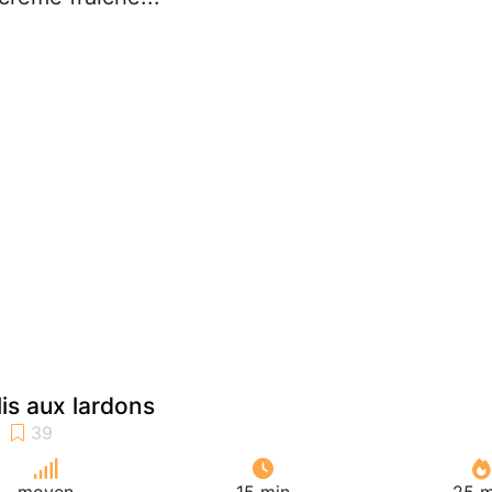
lis aux lardons
moyen
15 min
25 m