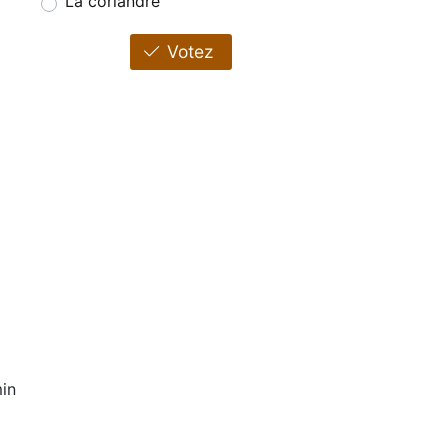
La coriandre
Votez
in