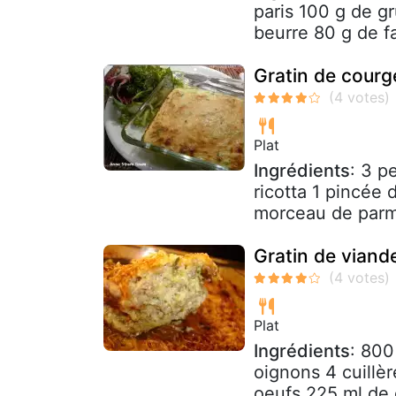
paris 100 g de g
beurre 80 g de far
Gratin de courge
Plat
Ingrédients
: 3 p
ricotta 1 pincée 
morceau de parme
Gratin de viand
Plat
Ingrédients
: 800
oignons 4 cuillèr
oeufs 225 ml de 