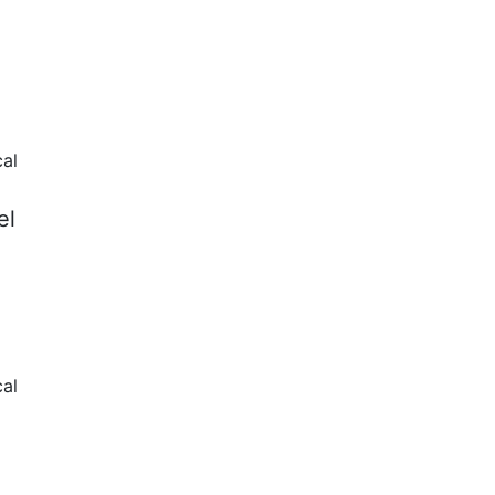
al
el
al
l