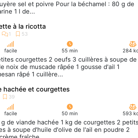
ruyère sel et poivre Pour la béchamel : 80 g de
ine 1 l de...
tte à la ricotta
facile
55 min
284 kc
etites courgettes 2 oeufs 3 cuillères à soupe de
de noix de muscade râpée 1 gousse d'ail 1
san râpé 1 cuillère...
e hachée et courgettes
facile
50 min
593 kc
 g de viande hachée 1 kg de courgettes 2 petit
es à soupe d'huile d'olive de l'ail en poudre 2
crème fraîche...