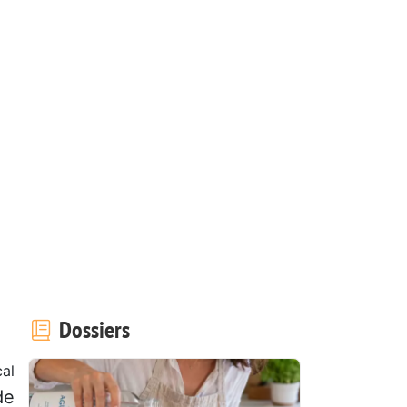
Dossiers
al
de