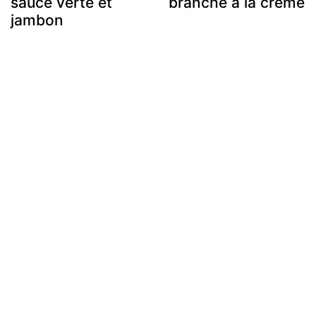
sauce verte et
branche à la crème
jambon