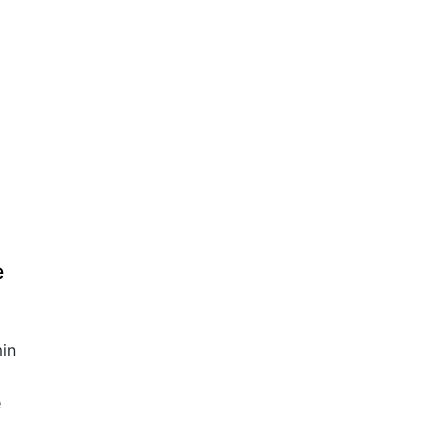
e
in
e