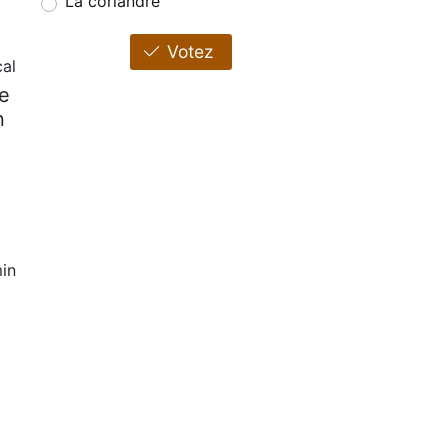
La coriandre
Votez
cal
re
n
in