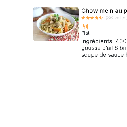
Chow mein au p
Plat
Ingrédients
: 400
gousse d'ail 8 br
soupe de sauce h