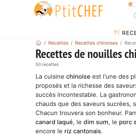
REC
Recettes
Recettes chinoises
Recet
Recettes de nouilles ch
50 recettes
La cuisine
chinoise
est l'une des p
proposés et la richesse des saveur
succès incontestable. La gastron
chauds que des saveurs sucrées, sa
Chacun trouvera son bonheur. Parmi
canard laqué
, le
dim sum
, le
porc 
encore le
riz cantonais
.