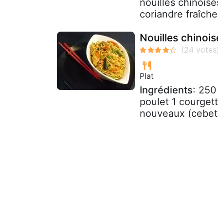
nouilles chinois
coriandre fraîche 
Nouilles chinois
Plat
Ingrédients
: 250
poulet 1 courget
nouveaux (cebette