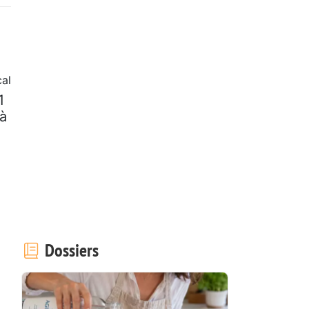
al
1
 à
Dossiers