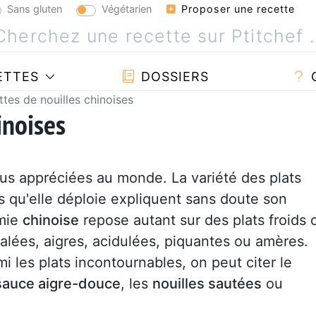
Sans gluten
Végétarien
Proposer une recette
ETTES
DOSSIERS
tes de nouilles chinoises
inoises
lus appréciées au monde. La variété des plats
s qu'elle déploie expliquent sans doute son
omie
chinoise
repose autant sur des plats froids 
lées, aigres, acidulées, piquantes ou amères.
 les plats incontournables, on peut citer le
sauce aigre-douce
, les
nouilles sautées
ou