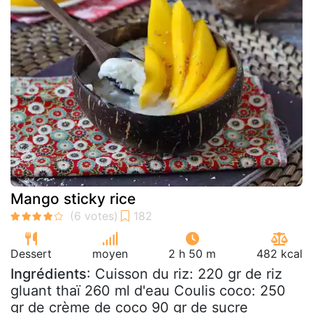
Mango sticky rice
Dessert
moyen
2 h 50 m
482 kcal
Ingrédients
: Cuisson du riz: 220 gr de riz
gluant thaï 260 ml d'eau Coulis coco: 250
gr de crème de coco 90 gr de sucre