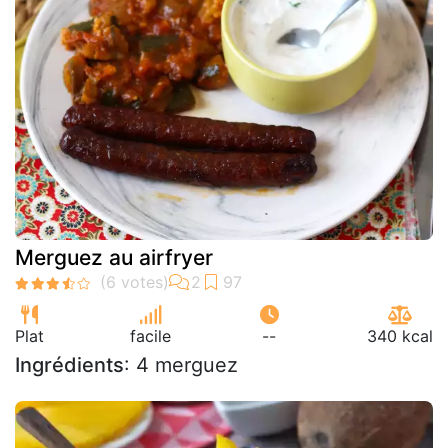
Merguez au airfryer
Plat
facile
--
340 kcal
Ingrédients
: 4 merguez