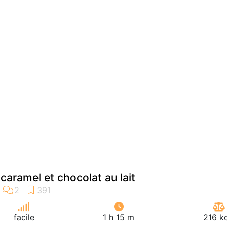
 caramel et chocolat au lait
facile
1 h 15 m
216 k