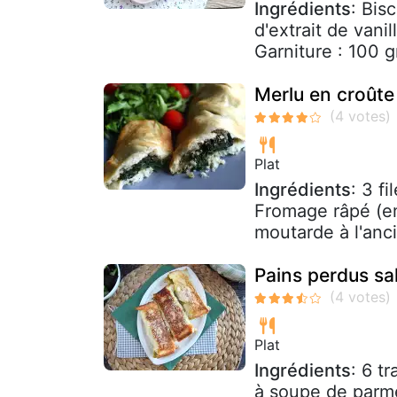
Ingrédients
: Bis
d'extrait de vani
Garniture : 100 gr
Merlu en croûte
Plat
Ingrédients
: 3 f
Fromage râpé (em
moutarde à l'anci
Pains perdus sa
Plat
Ingrédients
: 6 t
à soupe de parmes