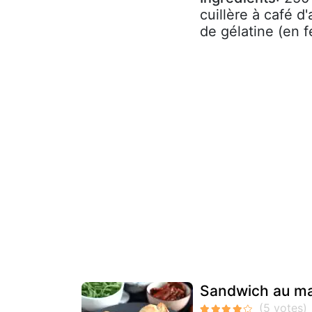
cuillère à café 
de gélatine (en f
Sandwich au ma