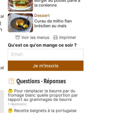
Burger au poulet pané à
la coréenne
Dessert
al
Curau de milho flan
l
brésilien au maïs
n
Voir les menus
Imprimer
Qu'est ce qu'on mange ce soir ?
Je m'inscris
al
Questions - Réponses
🤔 Pour remplacer le beurre par du
fromage blanc quelle proportion par
rapport au grammages de beurre
1 réponse(s)
🤔 Recette beignets à la portugaise