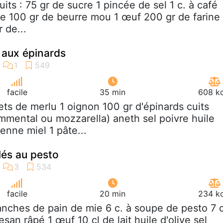
cuits : 75 gr de sucre 1 pincée de sel 1 c. à café
lle 100 gr de beurre mou 1 œuf 200 gr de farine
 de...
 aux épinards
facile
35 min
608 kc
ilets de merlu 1 oignon 100 gr d'épinards cuits
mental ou mozzarella) aneth sel poivre huile
enne miel 1 pâte...
lés au pesto
facile
20 min
234 kc
ranches de pain de mie 6 c. à soupe de pesto 7 c
an râpé 1 œuf 10 cl de lait huile d'olive sel