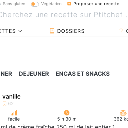
Sans gluten
Végétarien
Proposer une recette
ETTES
DOSSIERS
INER
DEJEUNER
ENCAS ET SNACKS
 vanille
facile
5 h 30 m
362 kc
 ml de crème fraîche 250 ml de lait entier 1