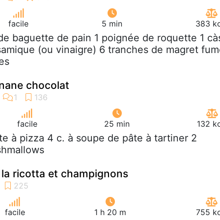
facile
5 min
383 kc
 de baguette de pain 1 poignée de roquette 1 cà
amique (ou vinaigre) 6 tranches de magret fu
es
anane chocolat
facile
25 min
132 k
âte à pizza 4 c. à soupe de pâte à tartiner 2
shmallows
 la ricotta et champignons
facile
1 h 20 m
755 kc