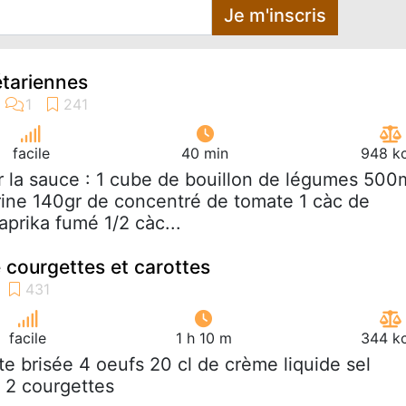
Je m'inscris
étariennes
facile
40 min
948 kc
r la sauce : 1 cube de bouillon de légumes 500
rine 140gr de concentré de tomate 1 càc de
aprika fumé 1/2 càc...
 courgettes et carottes
facile
1 h 10 m
344 kc
âte brisée 4 oeufs 20 cl de crème liquide sel
s 2 courgettes