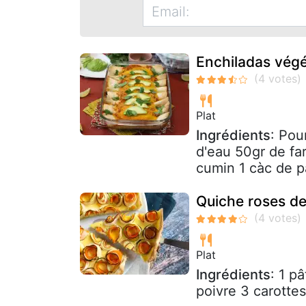
Enchiladas vég
Plat
Ingrédients
: Pou
d'eau 50gr de fa
cumin 1 càc de p
Quiche roses de
Plat
Ingrédients
: 1 p
poivre 3 carotte