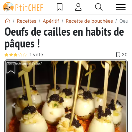
Recettes
Apéritif
Recette de bouchées
Oeufs
Oeufs de cailles en habits de
pâques !
Précédent
Suiv