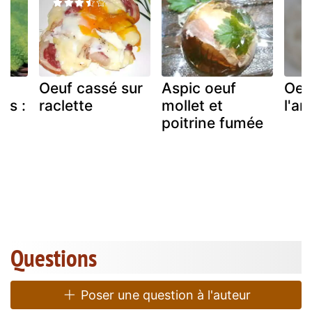
e
Oeuf cassé sur
Aspic oeuf
Oeu
es :
raclette
mollet et
l'a
?
poitrine fumée
Questions
Poser une question à l'auteur