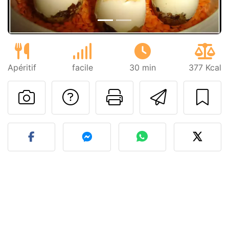
Apéritif
facile
30 min
377 Kcal
Poser une question
Imprimer cet
Envoyer
Publier votre photo de cet