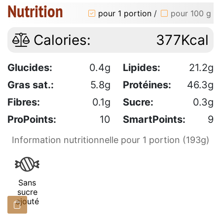
Nutrition
pour 1 portion
/
pour 100 g
Calories:
377Kcal
Glucides:
0.4g
Lipides:
21.2g
Gras sat.:
5.8g
Protéines:
46.3g
Fibres:
0.1g
Sucre:
0.3g
ProPoints:
10
SmartPoints:
9
Information nutritionnelle pour 1 portion (193g)
Sans
sucre
ajouté