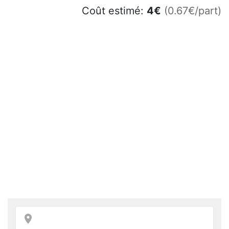
Coût estimé:
4
€
(0.67€/part)