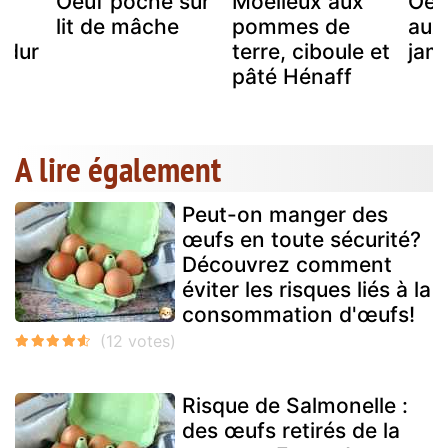
Oeuf poché sur
Moelleux aux
Oeu
la
lit de mâche
pommes de
aux 
 dur
terre, ciboule et
jam
e
pâté Hénaff
A lire également
Peut-on manger des
œufs en toute sécurité?
Découvrez comment
éviter les risques liés à la
consommation d'œufs!
Risque de Salmonelle :
des œufs retirés de la