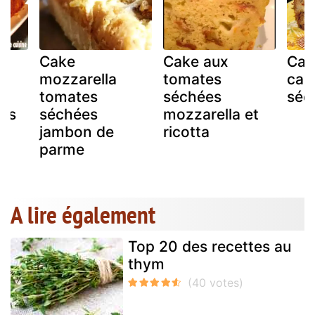
Cake
Cake aux
Cak
mozzarella
tomates
can
ta
tomates
séchées
séc
ans
séchées
mozzarella et
e
jambon de
ricotta
parme
A lire également
Top 20 des recettes au
thym