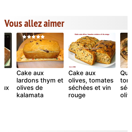
Vous allez aimer
Cake aux
Cake aux
Qui
x
lardons thym et
olives, tomates
tom
aux
olives de
séchées et vin
séc
s
kalamata
rouge
oliv