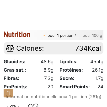
Nutrition
pour 1 portion
/
pour 100 g
Calories:
734Kcal
Glucides:
48.6g
Lipides:
45.4g
Gras sat.:
8.9g
Protéines:
26.1g
Fibres:
7.3g
Sucre:
11.7g
ProPoints:
20
SmartPoints:
24
Information nutritionnelle pour 1 portion (261g)