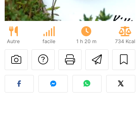
Autre
facile
1 h 20 m
734 Kcal
Poser une question
Imprimer cet
Envoyer
Publier votre photo de cet