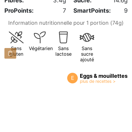
Fibres:
3.4g
Sucre:
14.6g
ProPoints:
7
SmartPoints:
9
Information nutritionnelle pour 1 portion (74g)
Sans
Végétarien
Sans
Sans
gluten
lactose
sucre
ajouté
Eggs & mouillettes
E