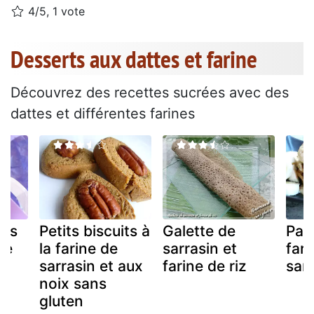
4/5, 1 vote
Desserts aux dattes et farine
Découvrez des recettes sucrées avec des
dattes et différentes farines
ies
Petits biscuits à
Galette de
Pan
ve
la farine de
sarrasin et
fari
sarrasin et aux
farine de riz
sarr
noix sans
gluten