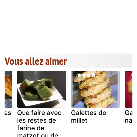
Vous allez aimer
ttes
Que faire avec
Galettes de
Gal
les restes de
millet
nan
farine de
matzot ou de