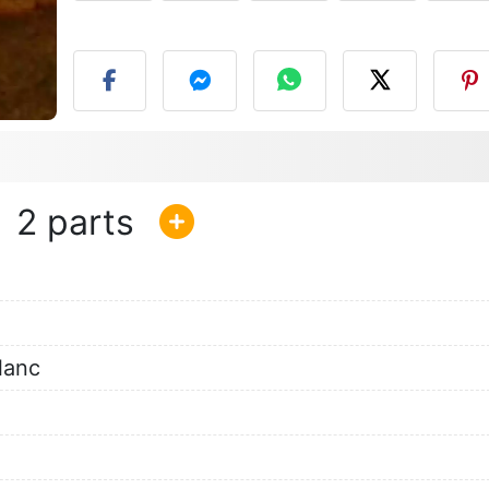
P
2
lanc