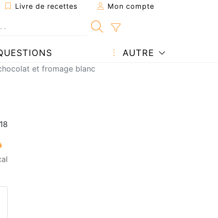
Livre de recettes
Mon compte
QUESTIONS
AUTRE
chocolat et fromage blanc
al
ecette à un ami
ette page
 une question à l'auteur