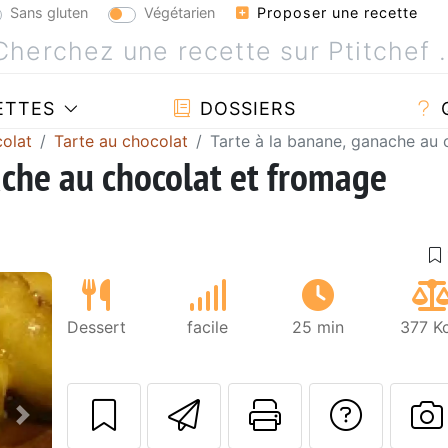
Sans gluten
Végétarien
Proposer une recette
ETTES
DOSSIERS
olat
Tarte au chocolat
Tarte à la banane, ganache au 
ache au chocolat et fromage
Dessert
facile
25 min
377 Kc
Envoyer cette r
Imprimer c
Poser
Suivant