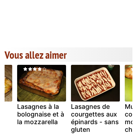
Vous allez aimer
Lasagnes à la
Lasagnes de
Muf
bolognaise et à
courgettes aux
cou
la mozzarella
épinards - sans
moz
gluten
cho