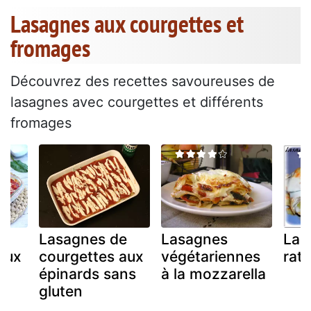
Lasagnes aux courgettes et
fromages
Découvrez des recettes savoureuses de
lasagnes avec courgettes et différents
fromages
e
Lasagnes de
Lasagnes
Las
aux
courgettes aux
végétariennes
rata
épinards sans
à la mozzarella
gluten