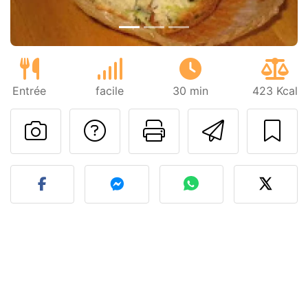
Entrée
facile
30 min
423 Kcal
Poser une question
Imprimer cet
Envoyer
Publier votre photo de cet