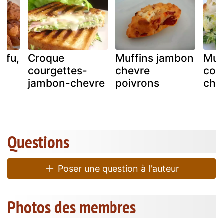
ofu,
Croque
Muffins jambon
Muf
courgettes-
chevre
cou
jambon-chevre
poivrons
chèv
Questions
Poser une question à l'auteur
Photos des membres