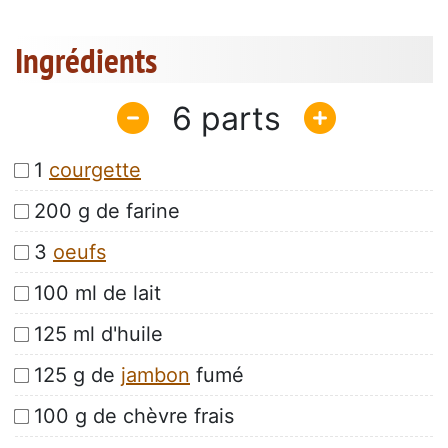
Ingrédients
6
1
courgette
200 g de farine
3
oeufs
100 ml de lait
125 ml d'huile
125 g de
jambon
fumé
100 g de chèvre frais