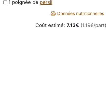
1 poignée de
persil
Données nutritionnelles
Coût estimé:
7.13
€
(1.19€/part)