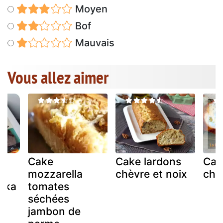
Moyen
Bof
Mauvais
Vous allez aimer
Cake
Cake lardons
Cak
mozzarella
chèvre et noix
chè
rika
tomates
séchées
jambon de