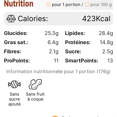
Nutrition
pour 1 portion
/
pour 100 g
Calories:
423Kcal
Glucides:
25.3g
Lipides:
28.4g
Gras sat.:
6.4g
Protéines:
14.8g
Fibres:
2.1g
Sucre:
2.5g
ProPoints:
11
SmartPoints:
13
Information nutritionnelle pour 1 portion (176g)
Sans
Sans fruit
sucre
à coque
ajouté