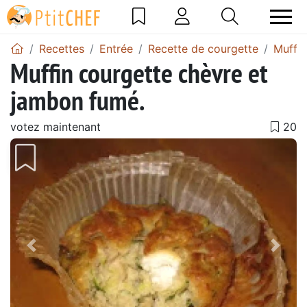
Recettes
Entrée
Recette de courgette
Muffin
Muffin courgette chèvre et
jambon fumé.
votez maintenant
Précédent
Suiv