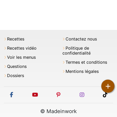
Recettes
Contactez nous
Recettes vidéo
Politique de
confidentialité
Voir les menus
Termes et conditions
Questions
Mentions légales
Dossiers
+
facebook
youtube
pinterest
instagram
tikt
© Madeinwork