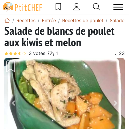
Recettes
Entrée
Recettes de poulet
Salade d
Salade de blancs de poulet
aux kiwis et melon
Précédent
Suiv