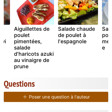
Aiguillettes de
Salade chaude
Sal
poulet
de poulet à
poul
iwi
pimentées,
l'espagnole
méd
salade
e
d'haricots azuki
au vinaigre de
prune
Questions
Poser une question à l'auteur