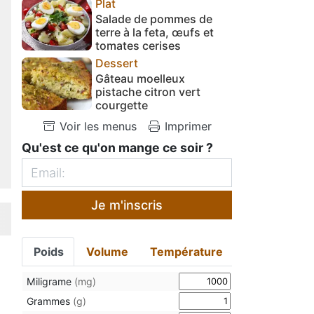
Plat
Salade de pommes de
terre à la feta, œufs et
tomates cerises
Dessert
Gâteau moelleux
pistache citron vert
courgette
Voir les menus
Imprimer
Qu'est ce qu'on mange ce soir ?
Je m'inscris
Poids
Volume
Température
Miligrame
(mg)
Grammes
(g)