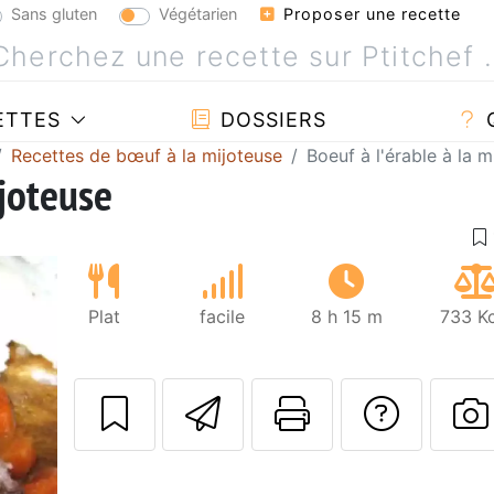
Sans gluten
Végétarien
Proposer une recette
ETTES
DOSSIERS
Recettes de bœuf à la mijoteuse
Boeuf à l'érable à la m
ijoteuse
Plat
facile
8 h 15 m
733 Kc
Envoyer cette r
Imprimer c
Poser
P