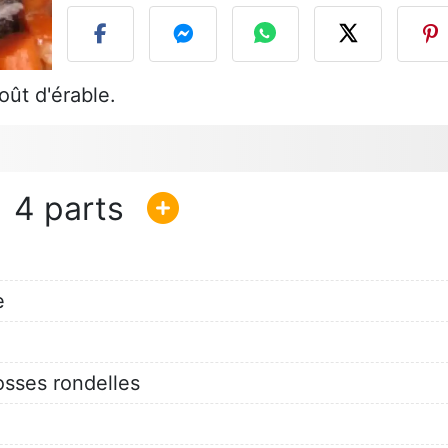
ût d'érable.
4
e
sses rondelles