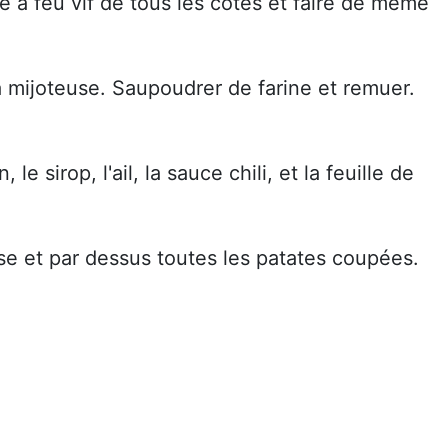
le à feu vif de tous les côtés et faire de même
a mijoteuse. Saupoudrer de farine et remuer.
le sirop, l'ail, la sauce chili, et la feuille de
se et par dessus toutes les patates coupées.