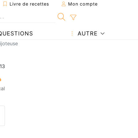
Livre de recettes
Mon compte
QUESTIONS
AUTRE
ijoteuse
al
ecette à un ami
ette page
 une question à l'auteur
ublier votre photo de cette r