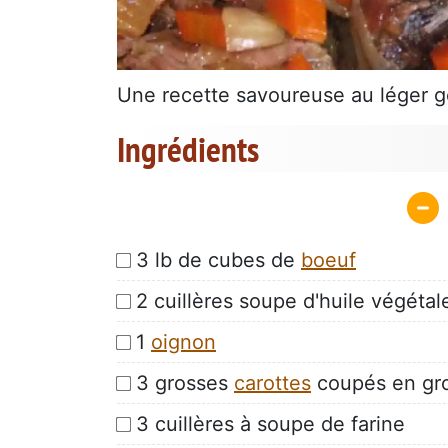
Une recette savoureuse au léger go
Ingrédients
3 lb de cubes de
boeuf
2 cuillères soupe d'huile végétal
1
oignon
3 grosses
carottes
coupés en gro
3 cuillères à soupe de farine