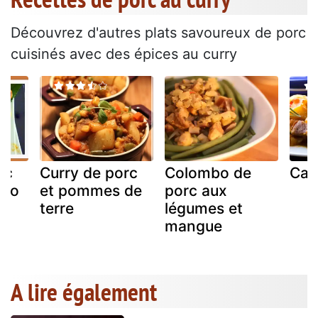
Découvrez d'autres plats savoureux de porc
cuisinés avec des épices au curry
rc
Curry de porc
Colombo de
Car
oco
et pommes de
porc aux
terre
légumes et
mangue
A lire également