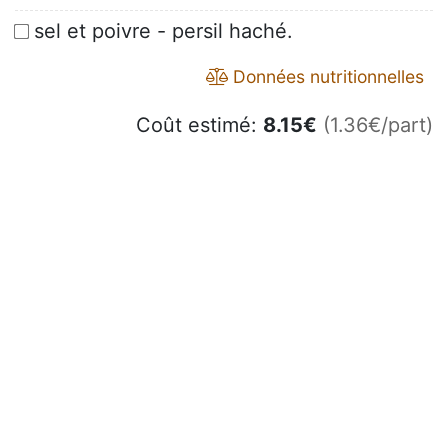
sel et poivre - persil haché.
Données nutritionnelles
Coût estimé:
8.15
€
(1.36€/part)