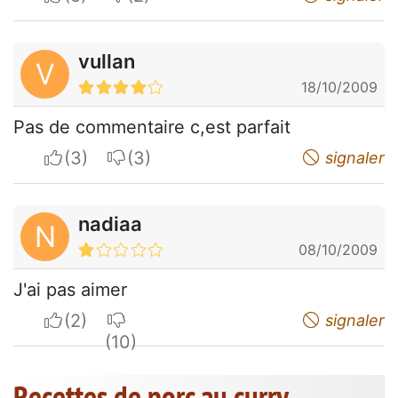
vullan
V
18/10/2009
Pas de commentaire c,est parfait
I apreciate
I do not appreciate
signaler
nadiaa
N
08/10/2009
J'ai pas aimer
I apreciate
I do not appreciate
signaler
Recettes de porc au curry