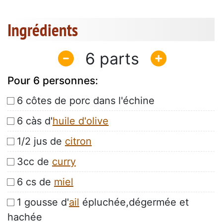
Ingrédients
6
Pour 6 personnes:
6 côtes de porc dans l'échine
6 càs d'
huile d'olive
1/2 jus de
citron
3cc de
curry
6 cs de
miel
1 gousse d'
ail
épluchée,dégermée et
hachée