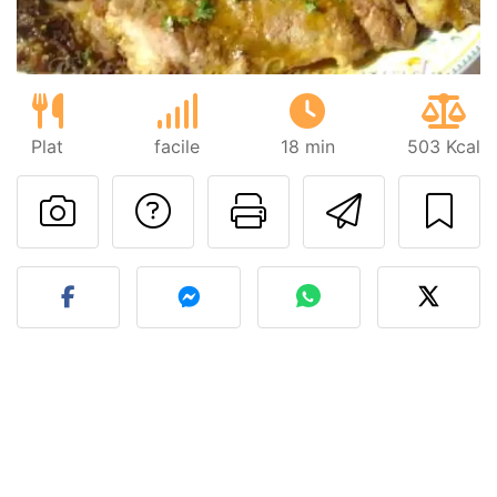
Plat
facile
18 min
503 Kcal
Poser une question
Imprimer cet
Envoyer
Publier votre photo de cet