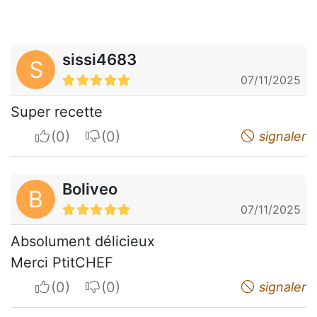
sissi4683
S
07/11/2025
Super recette
I apreciate
I do not appreciate
signaler
Boliveo
B
07/11/2025
Absolument délicieux
Merci PtitCHEF
I apreciate
I do not appreciate
signaler