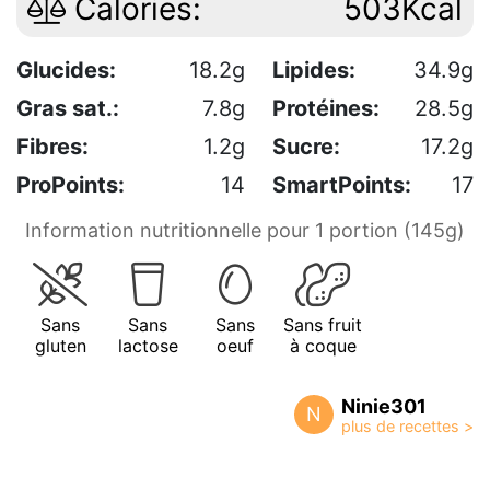
Calories:
503Kcal
Glucides:
18.2g
Lipides:
34.9g
Gras sat.:
7.8g
Protéines:
28.5g
Fibres:
1.2g
Sucre:
17.2g
ProPoints:
14
SmartPoints:
17
Information nutritionnelle pour 1 portion (145g)
Sans
Sans
Sans
Sans fruit
gluten
lactose
oeuf
à coque
Ninie301
N