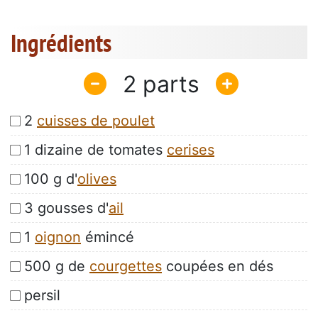
Ingrédients
2
2
cuisses de poulet
1 dizaine de tomates
cerises
100 g d'
olives
3 gousses d'
ail
1
oignon
émincé
500 g de
courgettes
coupées en dés
persil