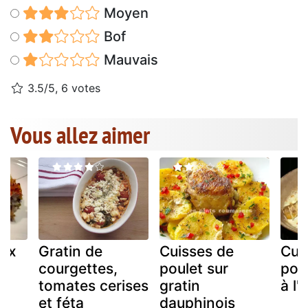
Moyen
Bof
Mauvais
3.5/5, 6 votes
Vous allez aimer
ux
Gratin de
Cuisses de
Cui
courgettes,
poulet sur
pou
tomates cerises
gratin
à l
et féta
dauphinois