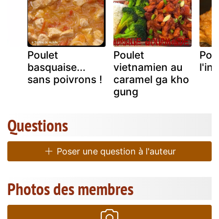
Poulet
Poulet
Pou
basquaise...
vietnamien au
l'in
sans poivrons !
caramel ga kho
gung
Questions
Poser une question à l'auteur
Photos des membres