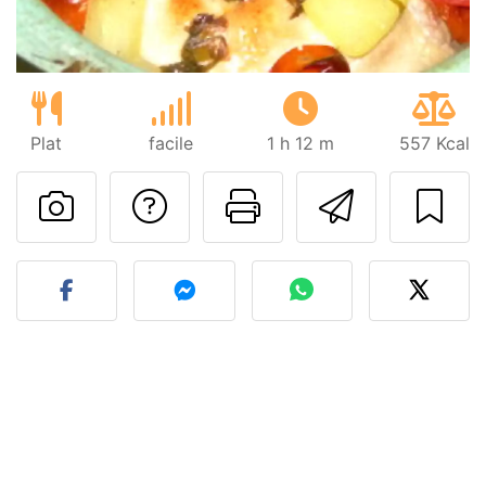
Plat
facile
1 h 12 m
557 Kcal
Poser une question
Imprimer cet
Envoyer
Publier votre photo de cet