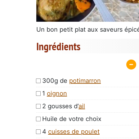
Un bon petit plat aux saveurs épic
Ingrédients
300g de
potimarron
1
oignon
2 gousses d’
ail
Huile de votre choix
4
cuisses de poulet