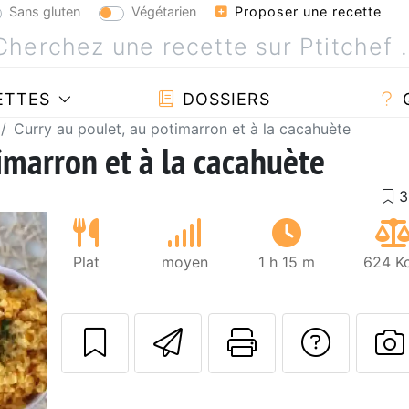
Sans gluten
Végétarien
Proposer une recette
ETTES
DOSSIERS
Curry au poulet, au potimarron et à la cacahuète
imarron et à la cacahuète
Plat
moyen
1 h 15 m
624 Kc
Envoyer cette r
Imprimer c
Poser
P