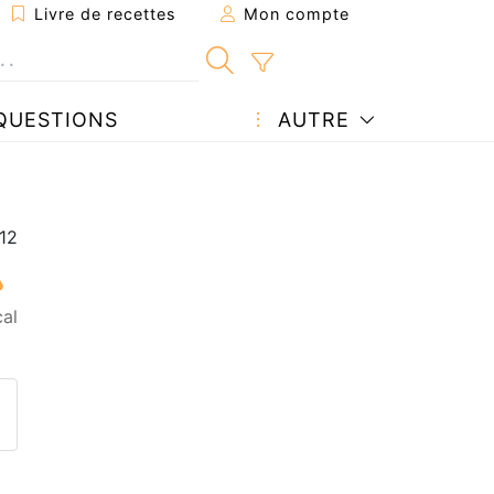
Livre de recettes
Mon compte
QUESTIONS
AUTRE
al
ecette à un ami
ette page
 une question à l'auteur
ublier votre photo de cette r