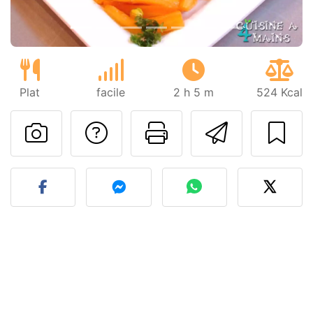
Plat
facile
2 h 5 m
524 Kcal
Poser une question
Imprimer cet
Envoyer
Publier votre photo de cet