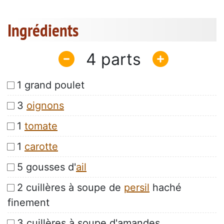
Ingrédients
4
1 grand poulet
3
oignons
1
tomate
1
carotte
5 gousses d'
ail
2 cuillères à soupe de
persil
haché
finement
3 cuillères à soupe d'amandes