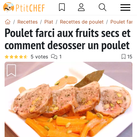
Recettes
Plat
Recettes de poulet
Poulet farci
Poulet farci aux fruits secs et
comment desosser un poulet
Précédent
Suiv