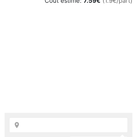
Coût estimé:
7.59
€
(1.9€/part)