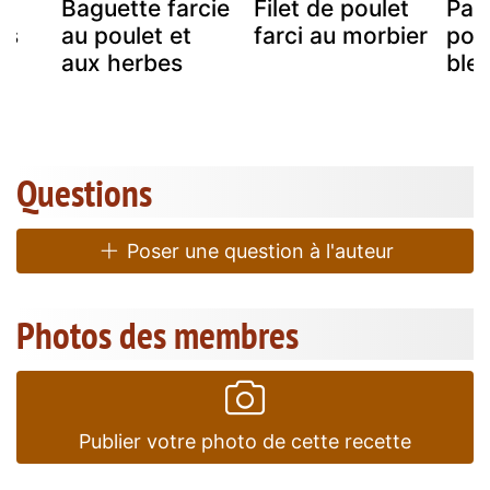
Baguette farcie
Filet de poulet
Pau
es
au poulet et
farci au morbier
poul
aux herbes
ble
Questions
Poser une question à l'auteur
Photos des membres
Publier votre photo de cette recette