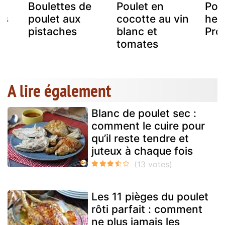
Boulettes de
Poulet en
Poul
es
poulet aux
cocotte au vin
her
s
pistaches
blanc et
Pro
tomates
A lire également
Blanc de poulet sec :
comment le cuire pour
qu’il reste tendre et
juteux à chaque fois
Les 11 pièges du poulet
rôti parfait : comment
ne plus jamais les