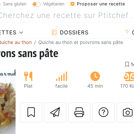
Sans gluten
Végétarien
Proposer une recette
ETTES
DOSSIERS
Quiche au thon
Quiche au thon et poivrons sans pâte
rons sans pâte
Plat
facile
45 min
170 K
Envoyer cette r
Imprimer c
Poser
P