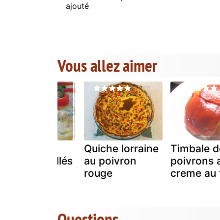
ajouté
Vous allez aimer
Quiche aux
Quiche lorraine
Timbale d
poivrons grillés
au poivron
poivrons a
rouge
creme au 
Questions