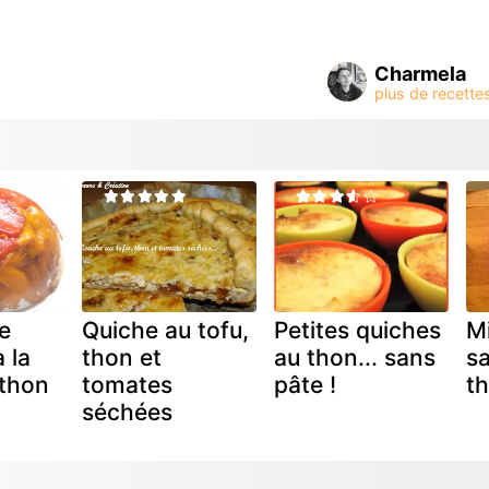
Charmela
e
Quiche au tofu,
Petites quiches
Mi
 la
thon et
au thon... sans
sa
thon
tomates
pâte !
t
séchées