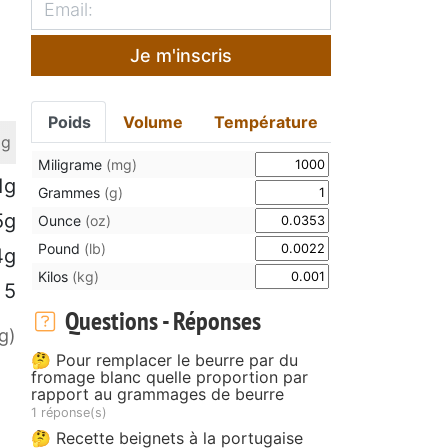
Je m'inscris
Poids
Volume
Température
 g
Miligrame
(mg)
1g
Grammes
(g)
5g
Ounce
(oz)
Pound
(lb)
4g
Kilos
(kg)
5
Questions - Réponses
g)
🤔 Pour remplacer le beurre par du
fromage blanc quelle proportion par
rapport au grammages de beurre
1 réponse(s)
🤔 Recette beignets à la portugaise