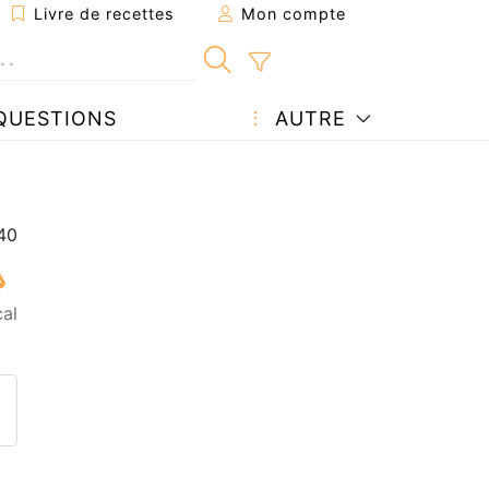
Livre de recettes
Mon compte
QUESTIONS
AUTRE
cal
ecette à un ami
ette page
 une question à l'auteur
ublier votre photo de cette r