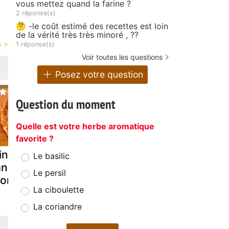
vous mettez quand la farine ?
2 réponse(s)
🤔 -le coût estimé des recettes est loin
de la vérité très très minoré , ??
1 réponse(s)
Voir toutes les questions
Posez votre question
Question du moment
Quelle est votre herbe aromatique
favorite ?
ni quiches
Quiche au thon
Quiche tho
Le basilic
ns pâte au
ratatouille
Le persil
hon
La ciboulette
La coriandre