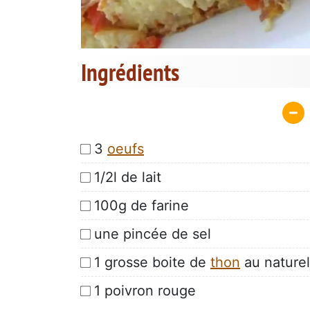
Ingrédients
3
oeufs
1/2l de lait
100g de farine
une pincée de sel
1 grosse boite de
thon
au naturel
1 poivron rouge