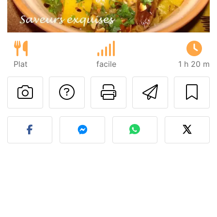
Plat
facile
1 h 20 m
Poser une question
Imprimer cet
Envoyer
Publier votre photo de cet