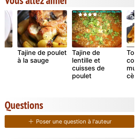
Vous allez aimer
Tajine de poulet
Tajine de
Tour
à la sauge
lentille et
cou
cuisses de
mus
poulet
cèp
Questions
Poser une question à l'auteur