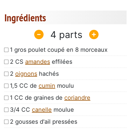
Ingrédients
4
1 gros poulet coupé en 8 morceaux
2 CS
amandes
effilées
2
oignons
hachés
1,5 CC de
cumin
moulu
1 CC de graines de
coriandre
3/4 CC
canelle
moulue
2 gousses d'ail pressées