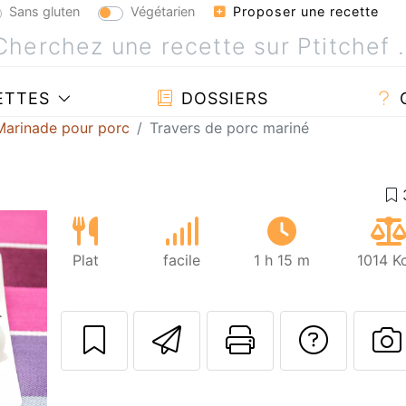
Sans gluten
Végétarien
Proposer une recette
ETTES
DOSSIERS
Marinade pour porc
Travers de porc mariné
Plat
facile
1 h 15 m
1014 K
Envoyer cette r
Imprimer c
Poser
P