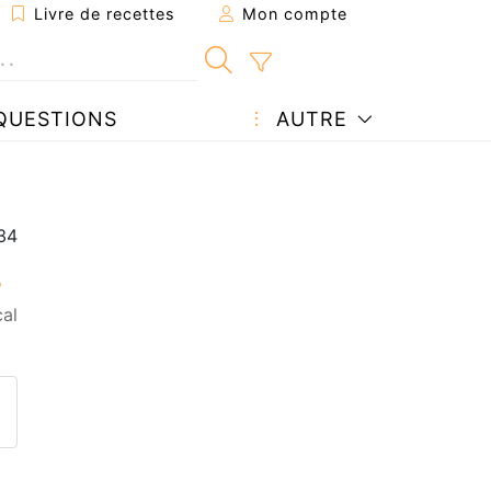
Livre de recettes
Mon compte
QUESTIONS
AUTRE
cal
ecette à un ami
ette page
 une question à l'auteur
ublier votre photo de cette r