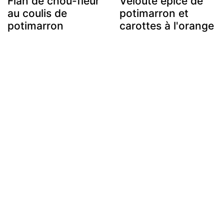
Flan de chou-fleur
Velouté épicé de
au coulis de
potimarron et
potimarron
carottes à l'orange