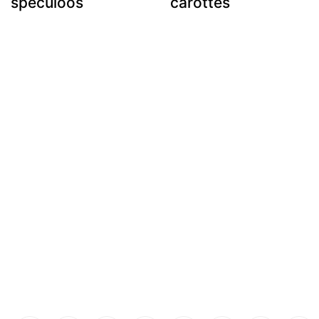
spéculoos
carottes