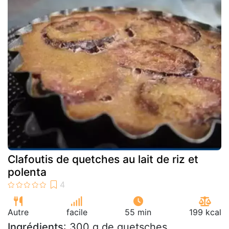
Clafoutis de quetches au lait de riz et
polenta
Autre
facile
55 min
199 kcal
Ingrédients
: 300 g de quetsches