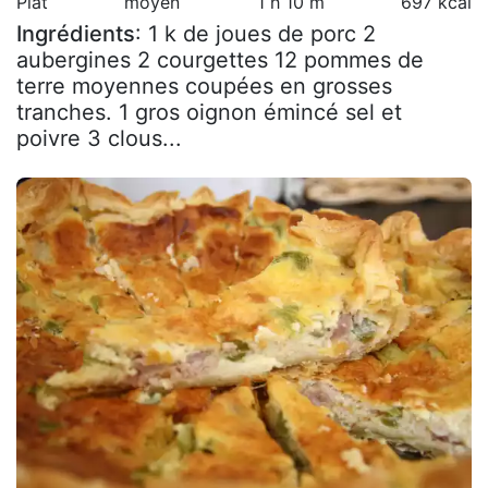
Plat
moyen
1 h 10 m
697 kcal
Ingrédients
: 1 k de joues de porc 2
aubergines 2 courgettes 12 pommes de
terre moyennes coupées en grosses
tranches. 1 gros oignon émincé sel et
poivre 3 clous...