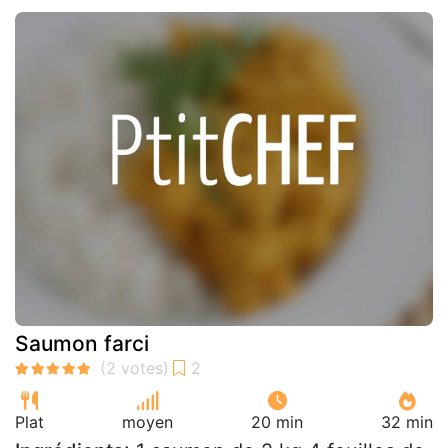
Saumon farci
Plat
moyen
20 min
32 min