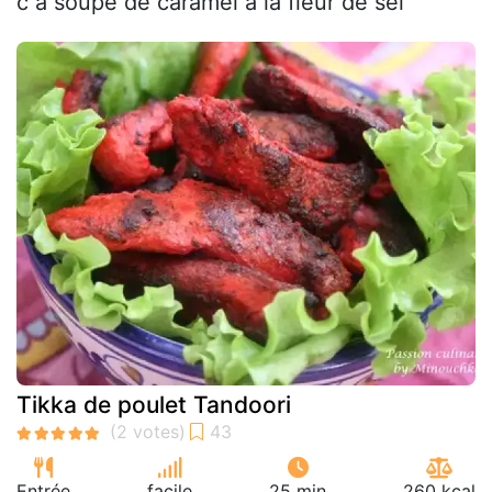
c à soupe de caramel à la fleur de sel
Tikka de poulet Tandoori
Entrée
facile
25 min
260 kcal