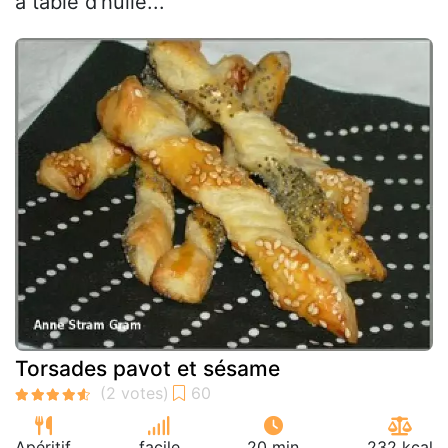
à table d'huile...
Torsades pavot et sésame
Apéritif
facile
20 min
232 kcal