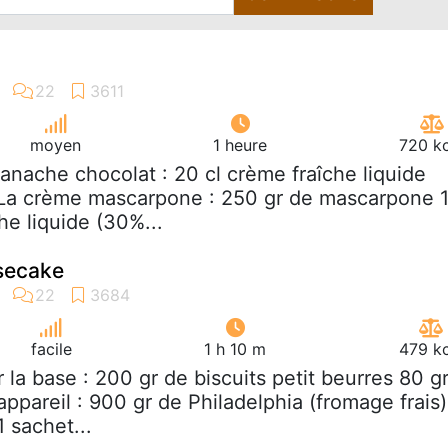
moyen
1 heure
720 kc
ganache chocolat : 20 cl crème fraîche liquide
 La crème mascarpone : 250 gr de mascarpone 
he liquide (30%...
secake
facile
1 h 10 m
479 kc
r la base : 200 gr de biscuits petit beurres 80 g
appareil : 900 gr de Philadelphia (fromage frais)
 sachet...