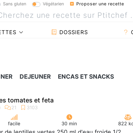
Sans gluten
Végétarien
Proposer une recette
ETTES
DOSSIERS
INER
DEJEUNER
ENCAS ET SNACKS
les tomates et feta
facile
30 min
822 kc
gr de lentilles vertes 250 ml d'eau froide 1/2