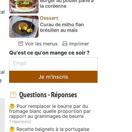
Burger au poulet pané à
la coréenne
al
Dessert
Curau de milho flan
brésilien au maïs
Voir les menus
Imprimer
Qu'est ce qu'on mange ce soir ?
cal
Je m'inscris
e
Questions - Réponses
🤔 Pour remplacer le beurre par du
fromage blanc quelle proportion par
rapport au grammages de beurre
1 réponse(s)
🤔 Recette beignets à la portugaise