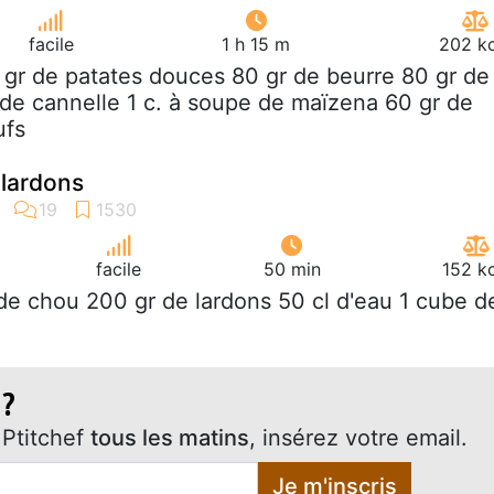
facile
1 h 15 m
202 kc
 gr de patates douces 80 gr de beurre 80 gr de
é de cannelle 1 c. à soupe de maïzena 60 gr de
ufs
 lardons
facile
50 min
152 k
 de chou 200 gr de lardons 50 cl d'eau 1 cube d
 ?
Ptitchef
tous les matins
, insérez votre email.
Je m'inscris