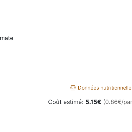
omate
Données nutritionnelle
Coût estimé:
5.15
€
(0.86€/par