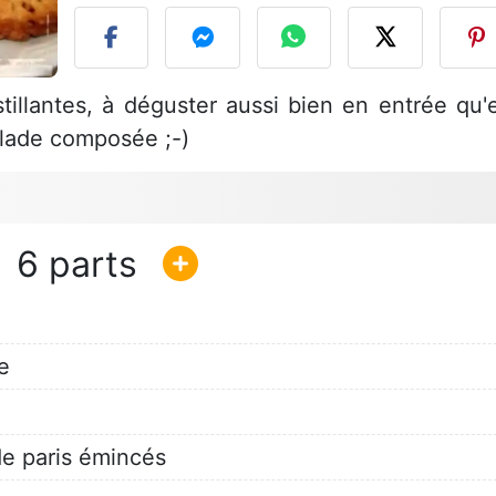
illantes, à déguster aussi bien en entrée qu'
alade composée ;-)
6
e
e paris émincés