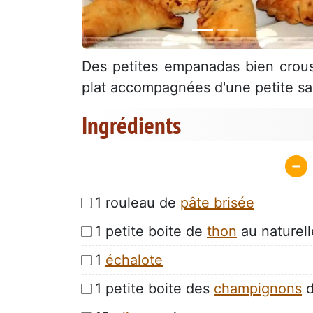
Des petites empanadas bien croust
plat accompagnées d'une petite s
Ingrédients
1 rouleau de
pâte brisée
1 petite boite de
thon
au naturell
1
échalote
1 petite boite des
champignons
d