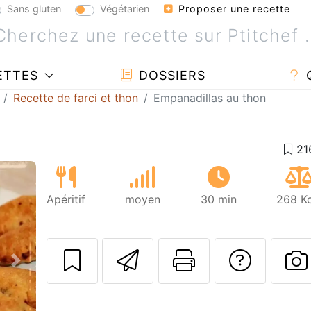
Sans gluten
Végétarien
Proposer une recette
ETTES
DOSSIERS
Recette de farci et thon
Empanadillas au thon
Apéritif
moyen
30 min
268 Kc
Envoyer cette r
Imprimer c
Poser
Suivant
P