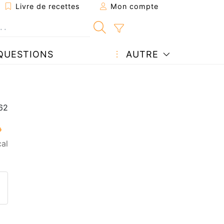
Livre de recettes
Mon compte
QUESTIONS
AUTRE
al
ecette à un ami
ette page
 une question à l'auteur
ublier votre photo de cette r