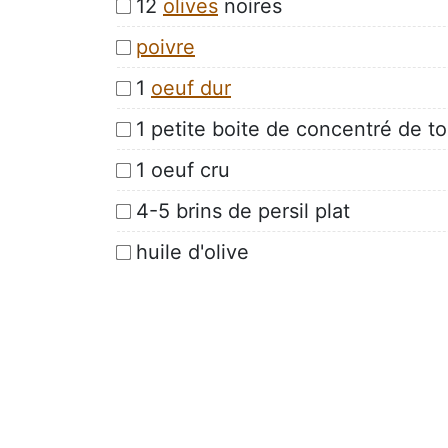
12
olives
noires
poivre
1
oeuf dur
1 petite boite de concentré de t
1 oeuf cru
4-5 brins de persil plat
huile d'olive