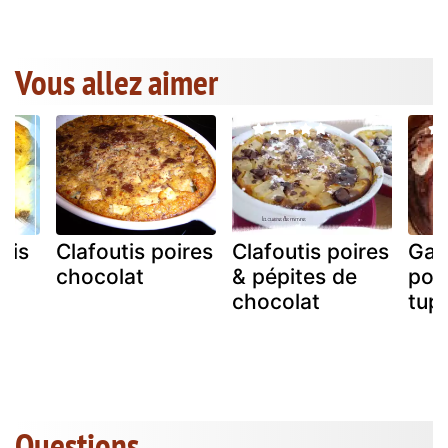
Vous allez aimer
utis
Clafoutis poires
Clafoutis poires
Gat
t
chocolat
& pépites de
poi
chocolat
tup
Questions