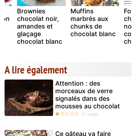
Brownies
Muffins
Fon
çon
chocolat noir,
marbrés aux
cho
amandes et
chunks de
noi
glaçage
chocolat blanc
cou
chocolat blanc
cho
A lire également
Attention : des
morceaux de verre
signalés dans des
mousses au chocolat
Ce gâteau va faire