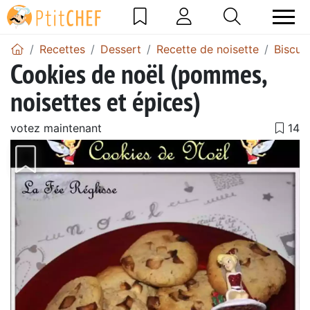
Recettes
Dessert
Recette de noisette
Biscui
Cookies de noël (pommes,
noisettes et épices)
votez maintenant