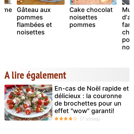
omme
Gâteau aux
Cake chocolat
Muf
pommes
noisettes
d'a
flambées et
pommes
fari
noisettes
châ
po
noi
A lire également
En-cas de Noël rapide et
délicieux : la couronne
de brochettes pour un
effet "wow" garanti!