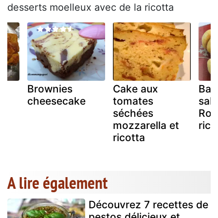
desserts moelleux avec de la ricotta
a
Brownies
Cake aux
Bac
cheesecake
tomates
sal
séchées
Roq
mozzarella et
rico
ricotta
A lire également
Découvrez 7 recettes de
pestos délicieux et