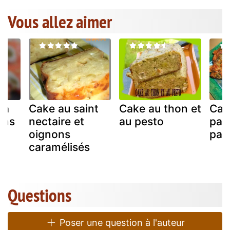
Vous allez aimer
ta
Cake au saint
Cake au thon et
Cak
ons
nectaire et
au pesto
pan
oignons
par
caramélisés
Questions
Poser une question à l'auteur