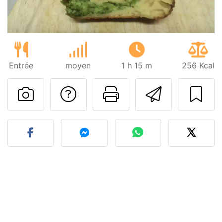
Entrée
moyen
1 h 15 m
256 Kcal
Poser une question
Imprimer cet
Envoyer
Publier votre photo de cet