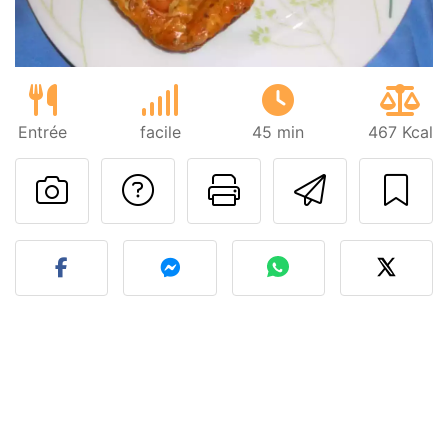
Entrée
facile
45 min
467 Kcal
Poser une question
Imprimer cet
Envoyer
Publier votre photo de cet