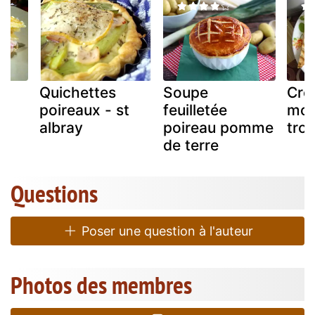
Quichettes
Soupe
Cro
ux
poireaux - st
feuilletée
mon
albray
poireau pomme
tro
de terre
Questions
Poser une question à l'auteur
Photos des membres