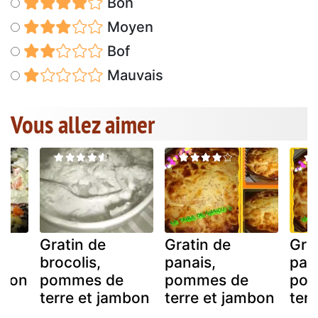
Bon
Moyen
Bof
Mauvais
Vous allez aimer
Gratin de
Gratin de
Gra
brocolis,
panais,
pan
mbon
pommes de
pommes de
pom
terre et jambon
terre et jambon
ter