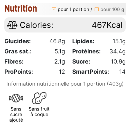
Nutrition
pour 1 portion
/
pour 100 g
Calories:
467Kcal
Glucides:
46.8g
Lipides:
15.1g
Gras sat.:
5.1g
Protéines:
34.4g
Fibres:
2.1g
Sucre:
10.9g
ProPoints:
12
SmartPoints:
14
Information nutritionnelle pour 1 portion (403g)
Sans
Sans fruit
sucre
à coque
ajouté