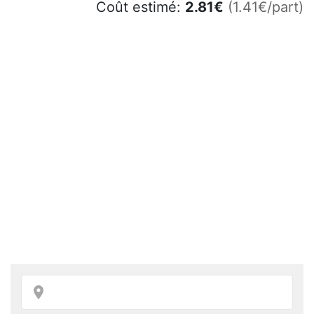
Coût estimé:
2.81
€
(1.41€/part)