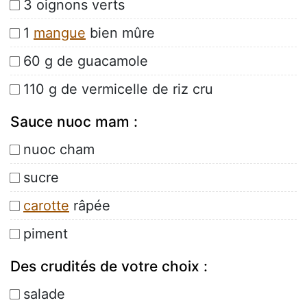
3 oignons verts
1
mangue
bien mûre
60 g de guacamole
110 g de vermicelle de riz cru
Sauce nuoc mam :
nuoc cham
sucre
carotte
râpée
piment
Des crudités de votre choix :
salade