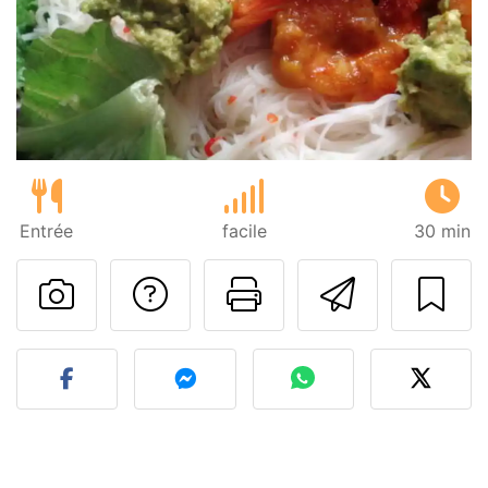
Entrée
facile
30 min
Poser une question
Imprimer cet
Envoyer
Publier votre photo de cet