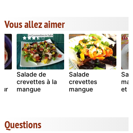
Vous allez aimer
Salade de
Salade
Sal
crevettes à la
crevettes
man
our
mangue
mangue
et 
Questions