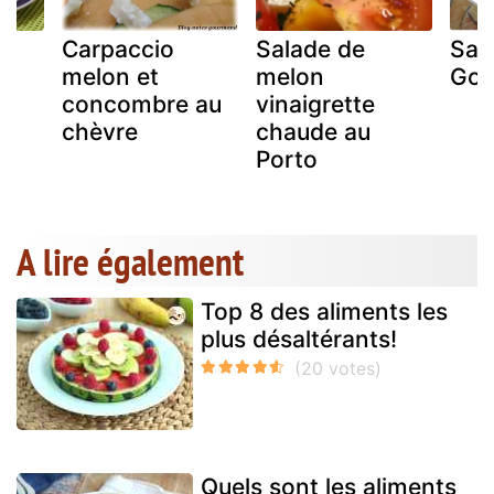
Carpaccio
Salade de
Sal
,
melon et
melon
Gou
concombre au
vinaigrette
chèvre
chaude au
Porto
A lire également
Top 8 des aliments les
plus désaltérants!
Quels sont les aliments