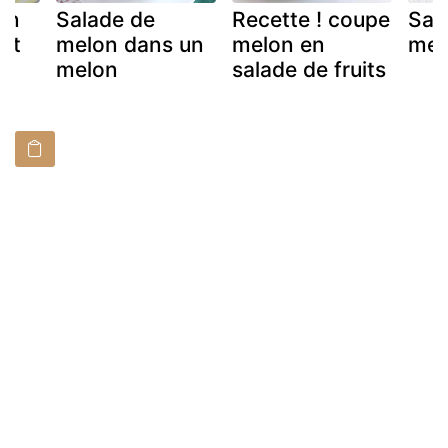
on
Salade de
Recette ! coupe
Sal
et
melon dans un
melon en
mel
melon
salade de fruits