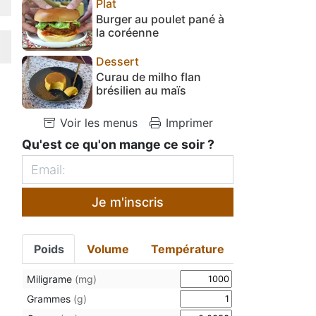
Plat
Burger au poulet pané à
la coréenne
Dessert
Curau de milho flan
brésilien au maïs
Voir les menus
Imprimer
Qu'est ce qu'on mange ce soir ?
Je m'inscris
Poids
Volume
Température
Miligrame
(mg)
Grammes
(g)