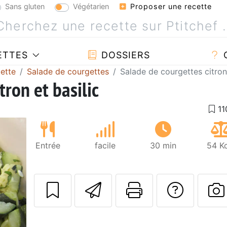
Sans gluten
Végétarien
Proposer une recette
ETTES
DOSSIERS
ette
Salade de courgettes
Salade de courgettes citron 
tron et basilic
Entrée
facile
30 min
54 Kc
Envoyer cette r
Imprimer c
Poser
P