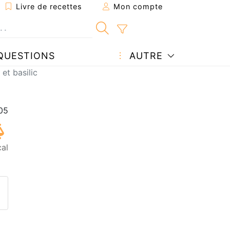
Livre de recettes
Mon compte
QUESTIONS
AUTRE
et basilic
al
ecette à un ami
ette page
 une question à l'auteur
ublier votre photo de cette r