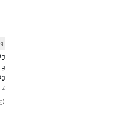
 g
8g
4g
9g
2
g)