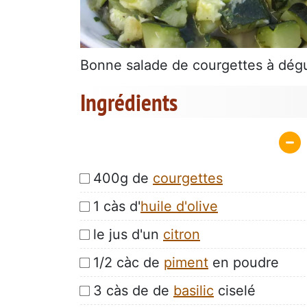
Bonne salade de courgettes à dégus
Ingrédients
400g de
courgettes
1 càs d'
huile d'olive
le jus d'un
citron
1/2 càc de
piment
en poudre
3 càs de de
basilic
ciselé