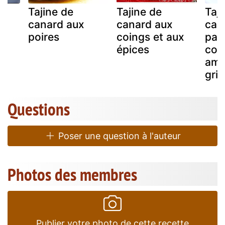
Tajine de
Tajine de
Taji
ré
canard aux
canard aux
can
poires
coings et aux
pam
épices
conf
ama
gril
Questions
Poser une question à l'auteur
Photos des membres
Publier votre photo de cette recette