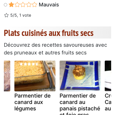
Mauvais
5/5, 1 vote
Plats cuisinés aux fruits secs
Découvrez des recettes savoureuses avec
des pruneaux et autres fruits secs
Parmentier de
Parmentier de
Cru
canard aux
canard au
Cabi
légumes
panais pistaché
aux
et foie gras