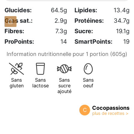
Glucides:
64.5g
Lipides:
13.4g
Gras sat.:
2.9g
Protéines:
34.7g
Fibres:
7.3g
Sucre:
19.1g
ProPoints:
14
SmartPoints:
19
Information nutritionnelle pour 1 portion (605g)
Sans
Sans
Sans
Sans
gluten
lactose
sucre
oeuf
ajouté
Cocopassions
C