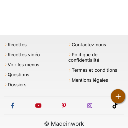
Recettes
Contactez nous
Recettes vidéo
Politique de
confidentialité
Voir les menus
Termes et conditions
Questions
Mentions légales
Dossiers
+
facebook
youtube
pinterest
instagram
tikt
© Madeinwork