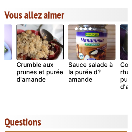
Vous allez aimer
e
Crumble aux
Sauce salade à
Com
&
prunes et purée
la purée d?
rhu
d'amande
amande
pur
d'a
Questions