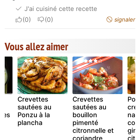
J'ai cuisiné cette recette
I apreciate
I do not appreciate
signaler
Vous allez aimer
ux
Crevettes
Crevettes
Poi
t
sautées au
sautées au
cre
tres
Ponzu à la
bouillon
nage
plancha
pimenté
coc
citronnelle et
gin
coriandre
citr