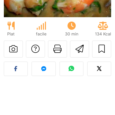
Plat
facile
30 min
134 Kcal
Poser une question
Imprimer cet
Envoyer
Publier votre photo de cet