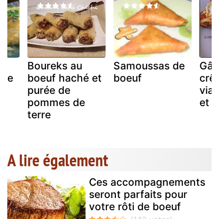
Boureks au
Samoussas de
Gât
hée
boeuf haché et
boeuf
crêp
de
purée de
via
pommes de
et 
terre
A lire également
Ces accompagnements
seront parfaits pour
votre rôti de boeuf