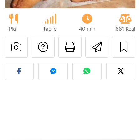
Plat
facile
40 min
881 Kcal
Poser une question
Imprimer cet
Envoyer
Publier votre photo de cet