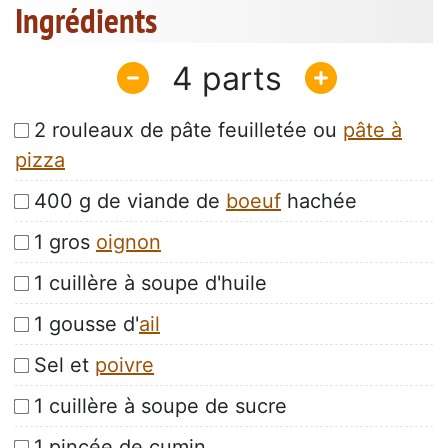
Ingrédients
4
2 rouleaux de pâte feuilletée ou
pâte à
pizza
400 g de viande de
boeuf
hachée
1 gros
oignon
1 cuillère à soupe d'huile
1 gousse d'
ail
Sel et
poivre
1 cuillère à soupe de sucre
1 pincée de cumin