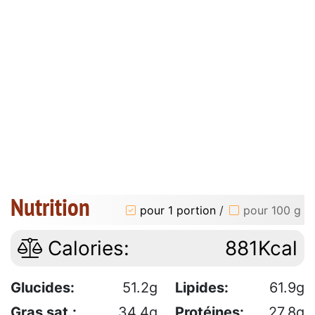
Nutrition
pour 1 portion
/
pour 100 g
Calories:
881Kcal
Glucides:
51.2g
Lipides:
61.9g
Gras sat.:
34.4g
Protéines:
27.8g