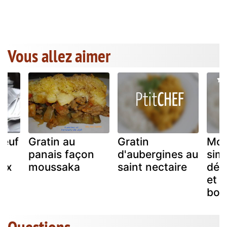
Vous allez aimer
oeuf
Gratin au
Gratin
Mou
panais façon
d'aubergines au
sim
ux
moussaka
saint nectaire
dés
et 
boe