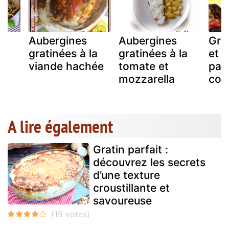
Aubergines
Aubergines
Gra
gratinées à la
gratinées à la
et 
la
viande hachée
tomate et
par
mozzarella
com
A lire également
Gratin parfait :
découvrez les secrets
d’une texture
croustillante et
savoureuse