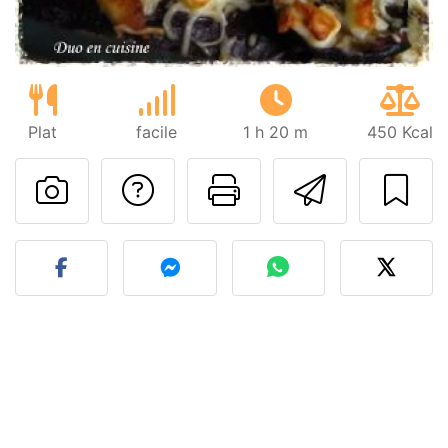
Plat
facile
1 h 20 m
450 Kcal
Poser une question
Imprimer cet
Envoyer
Publier votre photo de cet