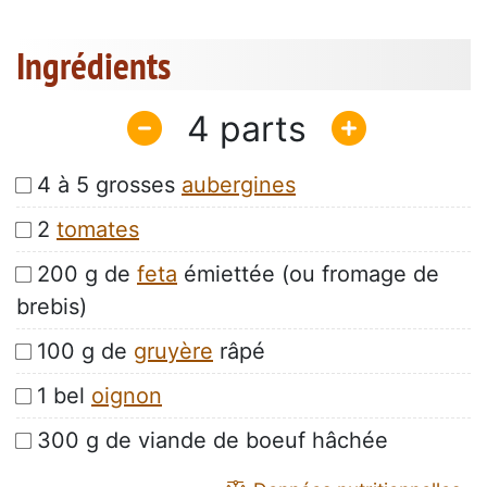
Ingrédients
4
4 à 5 grosses
aubergines
2
tomates
200 g de
feta
émiettée (ou fromage de
brebis)
100 g de
gruyère
râpé
1 bel
oignon
300 g de viande de boeuf hâchée