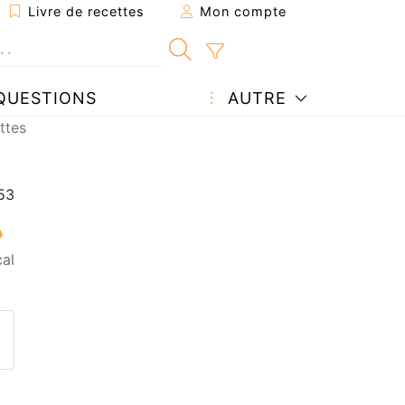
Livre de recettes
Mon compte
QUESTIONS
AUTRE
ttes
al
ecette à un ami
ette page
 une question à l'auteur
ublier votre photo de cette r