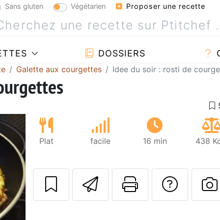
Sans gluten
Végétarien
Proposer une recette
ETTES
DOSSIERS
te
Galette aux courgettes
Idee du soir : rosti de courge
courgettes
Plat
facile
16 min
438 Kc
Envoyer cette r
Imprimer c
Poser
P