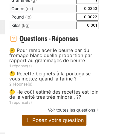
Grammes
(g)
Ounce
(oz)
Pound
(lb)
Kilos
(kg)
Questions - Réponses
🤔 Pour remplacer le beurre par du
fromage blanc quelle proportion par
rapport au grammages de beurre
1 réponse(s)
🤔 Recette beignets à la portugaise
vous mettez quand la farine ?
2 réponse(s)
🤔 -le coût estimé des recettes est loin
de la vérité très très minoré , ??
1 réponse(s)
Voir toutes les questions
Posez votre question