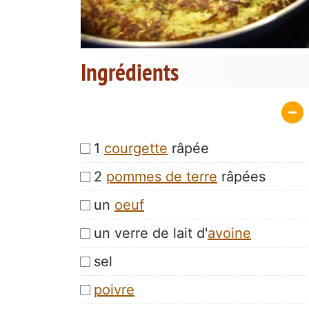
Ingrédients
1
courgette
râpée
2
pommes de terre
râpées
un
oeuf
un verre de lait d'
avoine
sel
poivre