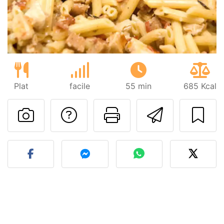
Plat
facile
55 min
685 Kcal
Poser une question
Imprimer cet
Envoyer
Publier votre photo de cet