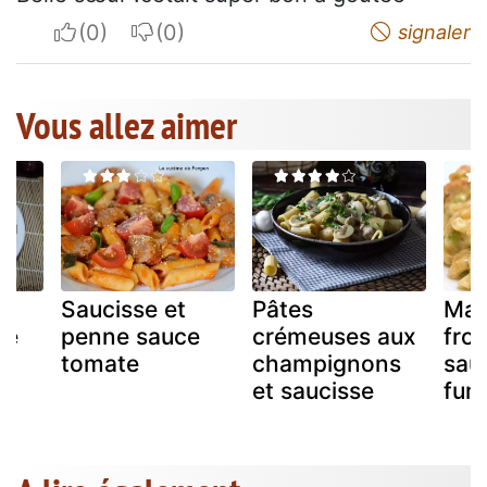
I apreciate
I do not appreciate
signaler
Vous allez aimer
a
Saucisse et
Pâtes
Mac
te
penne sauce
crémeuses aux
fro
s
tomate
champignons
sau
et saucisse
fum