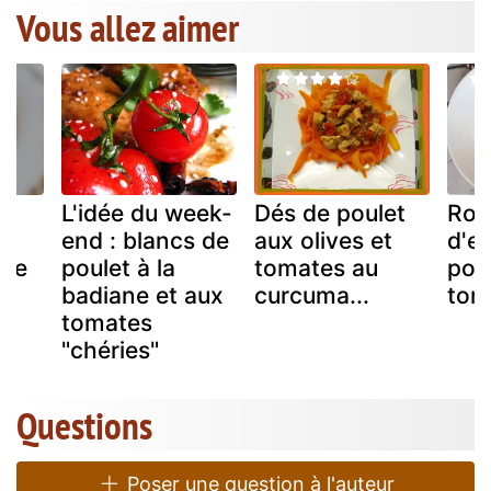
Vous allez aimer
L'idée du week-
Dés de poulet
Rou
end : blancs de
aux olives et
d'e
che
poulet à la
tomates au
pou
badiane et aux
curcuma...
tom
tomates
"chéries"
Questions
Poser une question à l'auteur