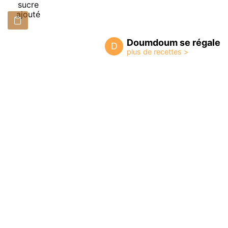
sucre
ajouté
Doumdoum se régale
D