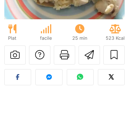
Plat
facile
25 min
523 Kcal
Poser une question
Imprimer cet
Envoyer
Publier votre photo de cet