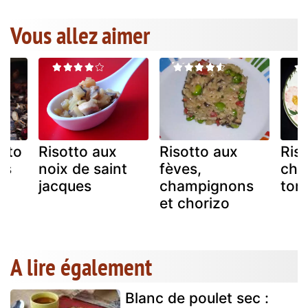
Vous allez aimer
otto
Risotto aux
Risotto aux
Ris
ns
noix de saint
fèves,
cha
jacques
champignons
tom
et chorizo
A lire également
Blanc de poulet sec :