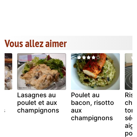
Vous allez aimer
n
Lasagnes au
Poulet au
Ris
poulet et aux
bacon, risotto
cha
ns
champignons
aux
tom
champignons
séc
aigu
poul