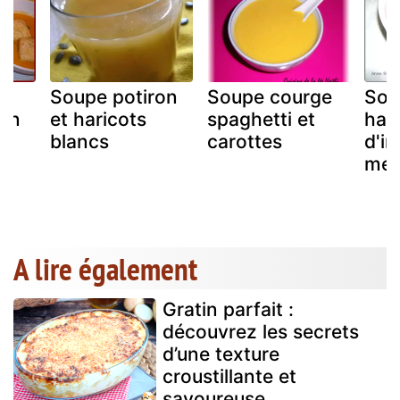
Soupe potiron
Soupe courge
Sou
 en
et haricots
spaghetti et
hari
blancs
carottes
d'in
mex
A lire également
Gratin parfait :
découvrez les secrets
d’une texture
croustillante et
savoureuse