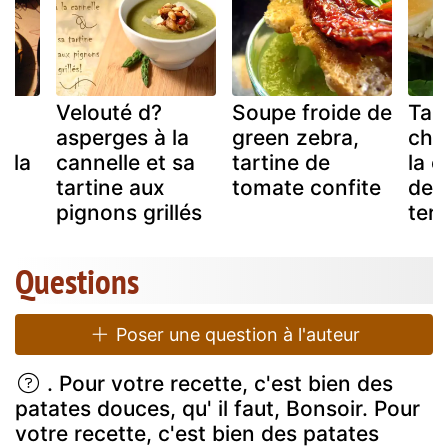
Velouté d?
Soupe froide de
Tar
asperges à la
green zebra,
chè
à la
cannelle et sa
tartine de
la c
tartine aux
tomate confite
de 
pignons grillés
terr
Questions
Poser une question à l'auteur
. Pour votre recette, c'est bien des
patates douces, qu' il faut, Bonsoir. Pour
votre recette, c'est bien des patates