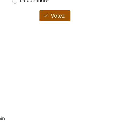
La coriandre
Votez
in