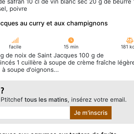
de safran 10 cl de vin blanc sec 20 g de beurre 
el, poivre
acques au curry et aux champignons
facile
15 min
181 k
 g de noix de Saint Jacques 100 g de
cés 1 cuillère à soupe de crème fraîche légèr
e à soupe d'oignons...
 ?
Ptitchef
tous les matins
, insérez votre email.
Je m'inscris