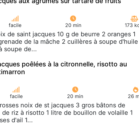
cques aux agrumes sur tartare de fruits
facile
20 min
173 k
oix de saint jacques 10 g de beurre 2 oranges 1
grenade de la mâche 2 cuillères à soupe d'huile
 à soupe de...
cques poêlées à la citronnelle, risotto au
timarron
facile
20 min
26 m
grosses noix de st jacques 3 gros bâtons de
de riz à risotto 1 litre de bouillon de volaille 1
s d'ail 1...