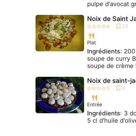
pulpe d'avocat g
Noix de Saint J
Plat
Ingrédients
: 200
soupe de curry Bi
soupe de crème l
Noix de saint-j
Entrée
Ingrédients
: 3 d
5 cl d'huile d'ol