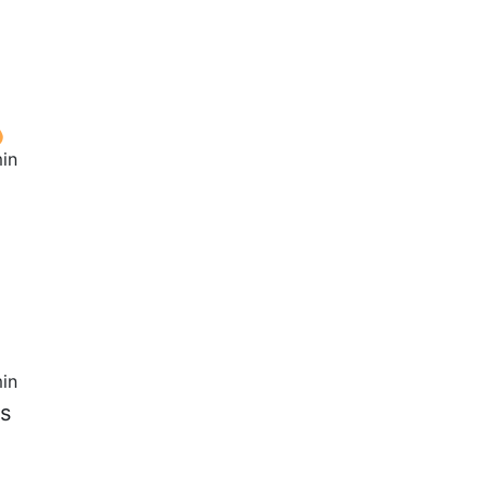
in
in
es