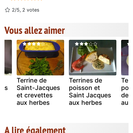
2/5, 2 votes
Vous allez aimer
Terrine de
Terrines de
Ter
ues
Saint-Jacques
poisson et
poi
et crevettes
Saint Jacques
de 
aux herbes
aux herbes
aux
A lire également