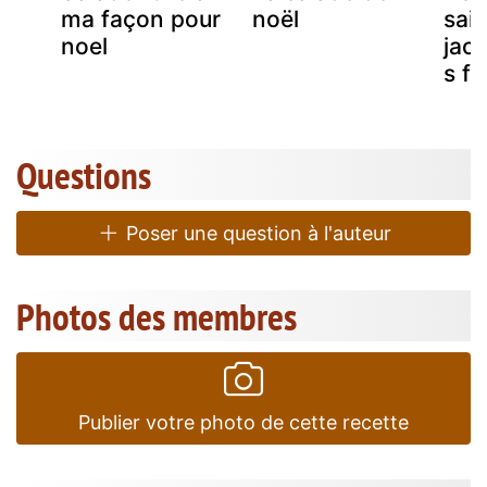
t
ma façon pour
noël
sain
noel
jac
s fe
Questions
Poser une question à l'auteur
Photos des membres
Publier votre photo de cette recette