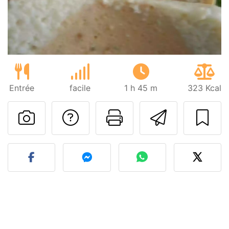
Entrée
facile
1 h 45 m
323 Kcal
Poser une question
Imprimer cet
Envoyer
Publier votre photo de cet