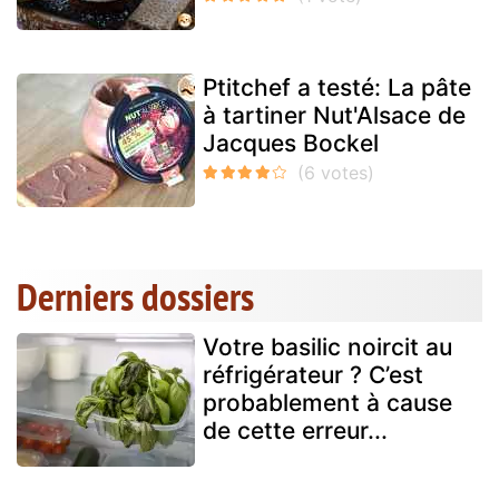
Ptitchef a testé: La pâte
à tartiner Nut'Alsace de
Jacques Bockel
Derniers dossiers
Votre basilic noircit au
réfrigérateur ? C’est
probablement à cause
de cette erreur...