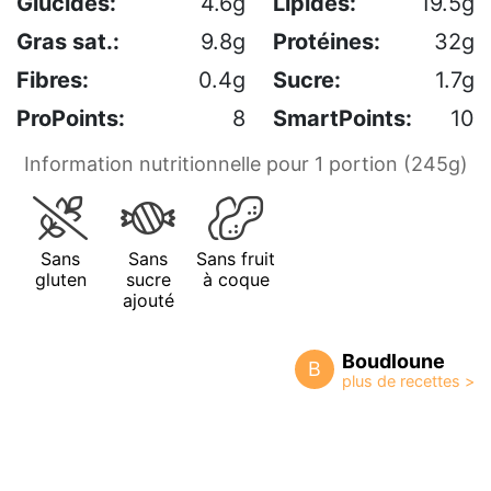
Glucides:
4.6g
Lipides:
19.5g
Gras sat.:
9.8g
Protéines:
32g
Fibres:
0.4g
Sucre:
1.7g
ProPoints:
8
SmartPoints:
10
Information nutritionnelle pour 1 portion (245g)
Sans
Sans
Sans fruit
gluten
sucre
à coque
ajouté
Boudloune
B