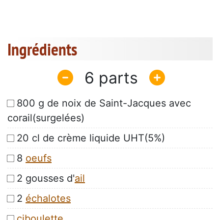
Ingrédients
6
800 g de noix de Saint-Jacques avec
corail(surgelées)
20 cl de crème liquide UHT(5%)
8
oeufs
2 gousses d'
ail
2
échalotes
ciboulette