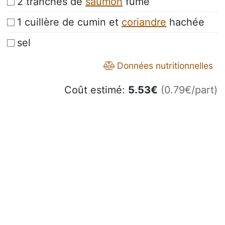
2 tranches de
saumon
fumé
1 cuillère de cumin et
coriandre
hachée
sel
Données nutritionnelles
Coût estimé:
5.53
€
(0.79€/part)