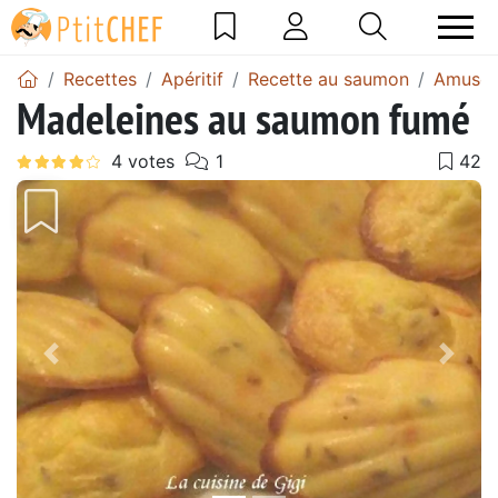
Recettes
Apéritif
Recette au saumon
Amuse-
Madeleines au saumon fumé
Précédent
Suiv