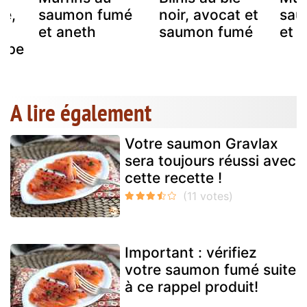
é,
saumon fumé
noir, avocat et
sau
t
et aneth
saumon fumé
et 
ompe
A lire également
Votre saumon Gravlax
sera toujours réussi avec
cette recette !
Important : vérifiez
votre saumon fumé suite
à ce rappel produit!