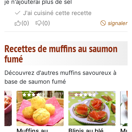
je n'ajouterai plus de sel
J'ai cuisiné cette recette
I apreciate
I do not appreciate
signaler
Recettes de muffins au saumon
fumé
Découvrez d'autres muffins savoureux à
base de saumon fumé
Muffins au
Blinis au blé
Muf