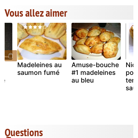
Vous allez aimer
Madeleines au
Amuse-bouche
Nid
u
saumon fumé
#1 madeleines
pom
mé
au bleu
terr
e
sau
s)
Questions