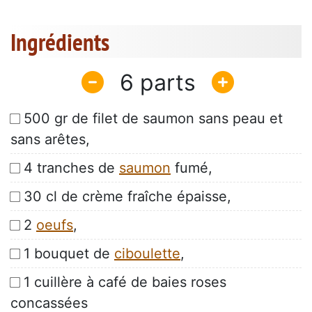
Ingrédients
6
500 gr de filet de saumon sans peau et
sans arêtes,
4 tranches de
saumon
fumé,
30 cl de crème fraîche épaisse,
2
oeufs
,
1 bouquet de
ciboulette
,
1 cuillère à café de baies roses
concassées