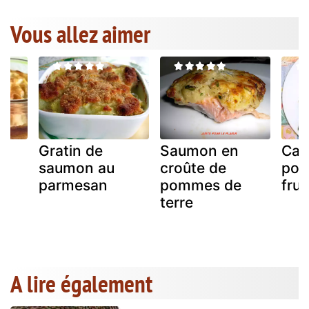
Vous allez aimer
Gratin de
Saumon en
Cas
saumon au
croûte de
poi
parmesan
pommes de
frui
terre
A lire également