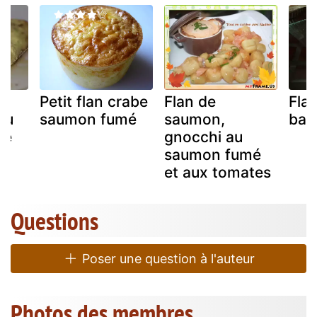
Petit flan crabe
Flan de
Fla
au
saumon fumé
saumon,
basi
mé
gnocchi au
saumon fumé
et aux tomates
Questions
Poser une question à l'auteur
Photos des membres