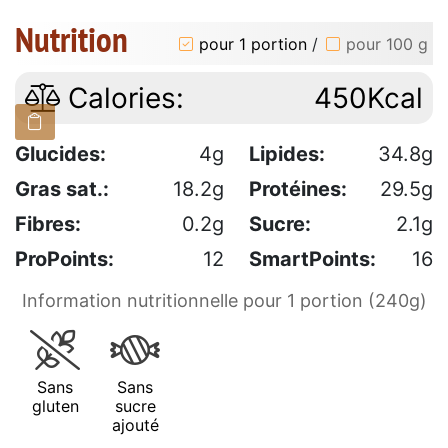
Nutrition
pour 1 portion
/
pour 100 g
Calories:
450Kcal
Glucides:
4g
Lipides:
34.8g
Gras sat.:
18.2g
Protéines:
29.5g
Fibres:
0.2g
Sucre:
2.1g
ProPoints:
12
SmartPoints:
16
Information nutritionnelle pour 1 portion (240g)
Sans
Sans
gluten
sucre
ajouté