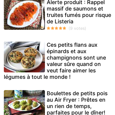
Alerte produit : Rappel
massif de saumons et
truites fumés pour risque
de Listeria
Ces petits flans aux
épinards et aux
champignons sont une
valeur sûre quand on
veut faire aimer les
légumes à tout le monde !
Boulettes de petits pois
au Air Fryer : Prêtes en
un rien de temps,
parfaites pour le dîner!