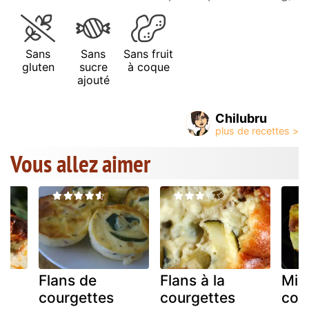
Sans
Sans
Sans fruit
gluten
sucre
à coque
ajouté
Chilubru
Vous allez aimer
Flans de
Flans à la
Mini
courgettes
courgettes
cou