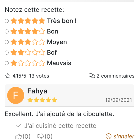
Notez cette recette:
Très bon !
Bon
Moyen
Bof
Mauvais
4.15/5, 13 votes
2 commentaires
Fahya
F
19/09/2021
Excellent. J'ai ajouté de la ciboulette.
J'ai cuisiné cette recette
I apreciate
I do not appreciate
signaler