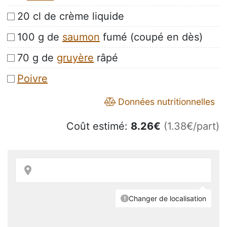
20 cl de crème liquide
100 g de
saumon
fumé (coupé en dès)
70 g de
gruyère
râpé
Poivre
Données nutritionnelles
Coût estimé:
8.26
€
(1.38€/part)