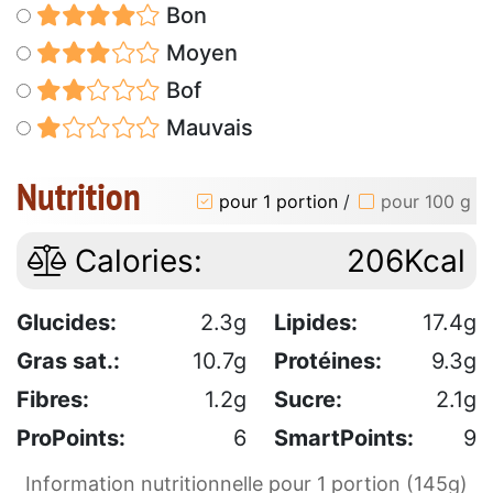
Bon
Moyen
Bof
Mauvais
Nutrition
pour 1 portion
/
pour 100 g
Calories:
206Kcal
Glucides:
2.3g
Lipides:
17.4g
Gras sat.:
10.7g
Protéines:
9.3g
Fibres:
1.2g
Sucre:
2.1g
ProPoints:
6
SmartPoints:
9
Information nutritionnelle pour 1 portion (145g)