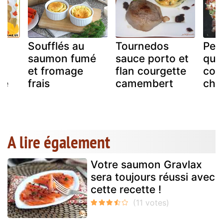
Soufflés au
Tournedos
Peti
saumon fumé
sauce porto et
qui
et fromage
flan courgette
cou
mé
frais
camembert
chè
A lire également
Votre saumon Gravlax
sera toujours réussi avec
cette recette !